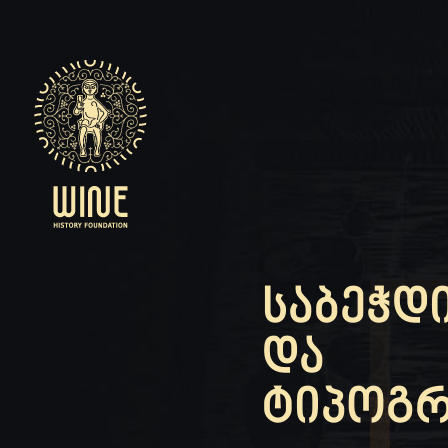
ᲡᲐᲑᲔᲭᲓ
ᲓᲐ
ᲢᲘᲞᲝᲒ