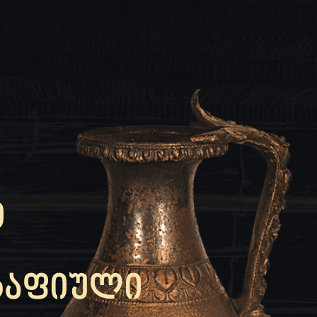
Ი
ᲠᲐᲤᲘᲣᲚᲘ