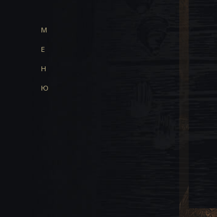
М
Е
Н
Ю