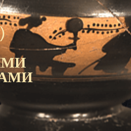
К
)
ЫМИ
РАМИ