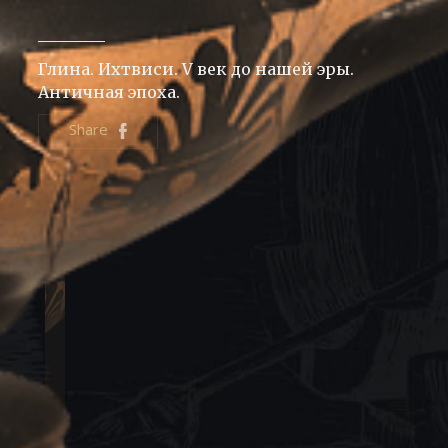
Глина. Ихтвиси. V век до нашей эры.
Античная эпоха.
Share