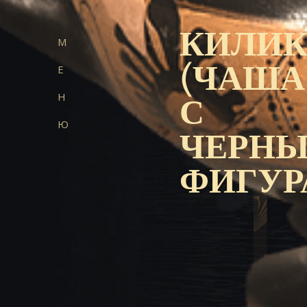
КИЛИ
М
Е
(ЧАША
Н
С
Ю
ЧЕРН
ФИГУ